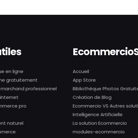
tiles
Ecommercio
e en ligne
Accueil
gne gratuitement
App Store
e marchand professionnel
Bibliothèque Photos Gratuit
 internet
Création de Blog
ommerce pro
Ecommercio VS Autres solut
Intelligence Artificielle
nt naturel
La solution Ecommercio
ommerce
modules-ecommercio