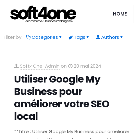
HOME
Filter by
Categories
Tags
Authors
Soft4One-Admin
on
20 mai 2024
Utiliser Google My
Business pour
améliorer votre SEO
local
**Titre : Utiliser Google My Business pour améliorer