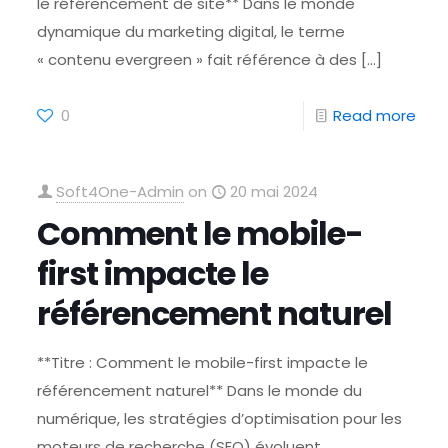
le référencement de site** Dans le monde
dynamique du marketing digital, le terme
« contenu evergreen » fait référence à des
[…]
0
Read more
Soft4One-Admin
on
20 mai 2024
Comment le mobile-
first impacte le
référencement naturel
**Titre : Comment le mobile-first impacte le
référencement naturel** Dans le monde du
numérique, les stratégies d’optimisation pour les
moteurs de recherche (SEO) évoluent